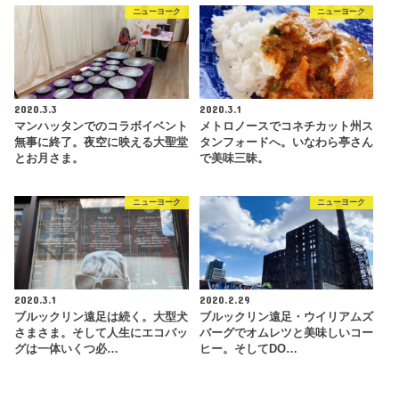
ニューヨーク
ニューヨーク
2020.3.3
2020.3.1
マンハッタンでのコラボイベント
メトロノースでコネチカット州ス
無事に終了。夜空に映える大聖堂
タンフォードへ。いなわら亭さん
とお月さま。
で美味三昧。
ニューヨーク
ニューヨーク
2020.3.1
2020.2.29
ブルックリン遠足は続く。大型犬
ブルックリン遠足・ウイリアムズ
さまさま。そして人生にエコバッ
バーグでオムレツと美味しいコー
グは一体いくつ必…
ヒー。そしてDO…