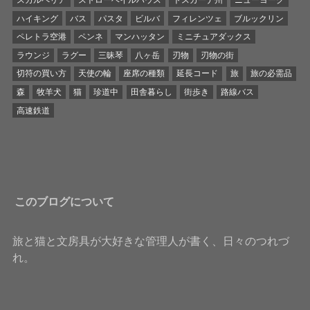
スカルペリア
ストローベイルハウス
トスカーナ州
ニューヨーク
ハイキング
バス
パスタ
ビルバ
フィレンツェ
ブルックリン
ペレトラ空港
ペンネ
マンハッタン
ミニチュアダックス
ラウンジ
ラグー
三昧琴
八ヶ岳
刃物
刃物の街
切符の買い方
天使の輪
座席の種類
延長コード
旅
旅の必需品
森
牧羊犬
猫
珍道中
田舎暮らし
街歩き
路線バス
高速鉄道
このブログについて
旅と猫と文房具が大好きな管理人が書く、日々のつれづ
れ。