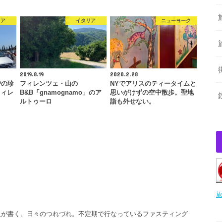
リア
イタリア
ニューヨーク
2019.8.19
2020.2.28
での珍
フィレンツェ・山の
NYでアリスのティータイムと
フィレ
B&B「gnamognamo」のア
思いがけずの空中散歩。聖地
ルトゥーロ
詣も外せない。
旅
人が書く、日々のつれづれ。不定期で行なっているファスティング