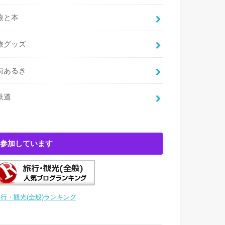
旅と本
旅グッズ
街あるき
鉄道
参加しています
行・観光(全般)ランキング