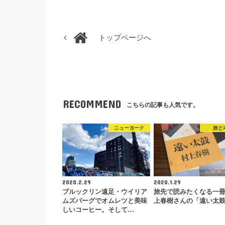
トップページへ
RECOMMEND
こちらの記事も人気です。
ニューヨーク
旅と
2020.2.29
2020.1.29
ブルックリン遠足・ウイリア
旅先で読みたくなる一
ムズバーグでオムレツと美味
上春樹さんの「遠い太
しいコーヒー。そして…