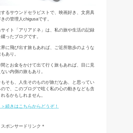
旅するサウンドセラピストで、映画好き、文房具
きの管理人chigusaです。
当サイト「アリアドネ」は、私の旅や生活の記録
を綴ったブログです。
世界に飛び出す旅もあれば、ご近所散歩のような
旅もあり。
時間とお金をかけて出て行く旅もあれば、目に見
えない内側の旅もあり。
そもそも、人生そのものが旅だなあ、と思ってい
るので、このブログで呟く私の心の動きなども含
まれるかもしれません。
＞＞続きはこちらからどうぞ！
＊スポンサードリンク＊