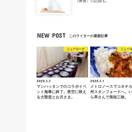
（断食）の記録も。
NEW POST
このライターの最新記事
ニューヨーク
ニュー
2020.3.3
2020.3.1
マンハッタンでのコラボイベ
メトロノースでコネチ
ント無事に終了。夜空に映え
州スタンフォードへ。
る大聖堂とお月さま。
ら亭さんで美味三昧。