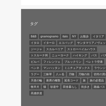
タグ
B&B
gnamognamo
italo
NY
お散歩
イタリア
イタロ
イターロ
エコバッグ
サンタマリアノヴェッ
ジージャ
スカルペリア
ストローベイルハウス
トスカーナ州
ニューヨーク
ハイキング
バス
パ
ビルバ
フィレンツェ
ブルックリン
ペレトラ空港
ペンネ
マンハッタン
ミニチュアダックス
ラウンジ
ラグー
三昧琴
八ヶ岳
刃物
刃物の街
切符の買
天使の輪
座席の種類
延長コード
旅
旅の必需品
牧羊犬
猫
珍道中
田舎暮らし
街歩き
路線バス
高速鉄道