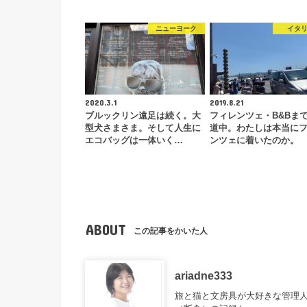
ニューヨーク
イタ
2020.3.1
2019.8.21
ブルックリン遠足は続く。大
フィレンツェ・B&Bま
型犬さまさま。そして人生に
道中。わたしは本当に
エコバッグは一体いく…
ンツェに着いたのか。
ABOUT
この記事をかいた人
ariadne333
旅と猫と文房具が大好きな管理