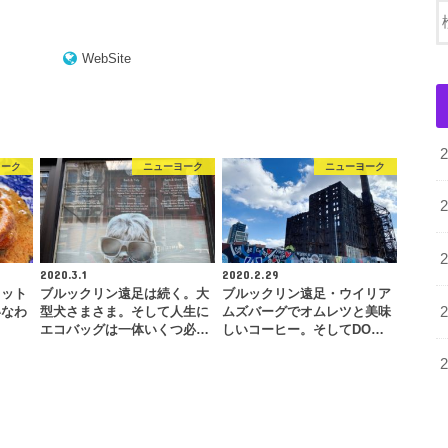
WebSite
ヨーク
ニューヨーク
ニューヨーク
2020.3.1
2020.2.29
カット
ブルックリン遠足は続く。大
ブルックリン遠足・ウイリア
いなわ
型犬さまさま。そして人生に
ムズバーグでオムレツと美味
エコバッグは一体いくつ必…
しいコーヒー。そしてDO…