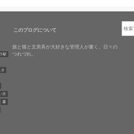
このブログについて
旅と猫と文房具が大好きな管理人が書く、日々の
つれづれ。
ラ駅
スタ
い方
森