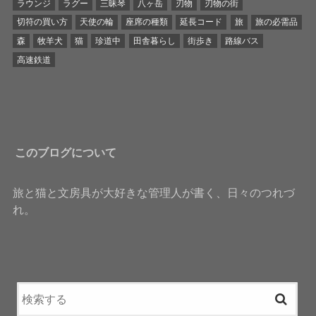
ラウンジ
ラグー
三昧琴
八ヶ岳
刃物
刃物の街
切符の買い方
天使の輪
座席の種類
延長コード
旅
旅の必需品
森
牧羊犬
猫
珍道中
田舎暮らし
街歩き
路線バス
高速鉄道
このブログについて
旅と猫と文房具が大好きな管理人が書く、日々のつれづ
れ。