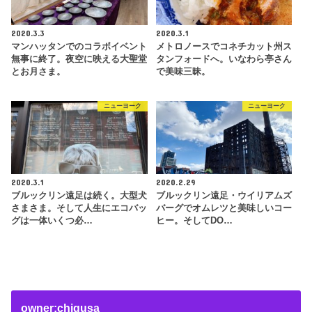
2020.3.3
2020.3.1
マンハッタンでのコラボイベント
メトロノースでコネチカット州ス
無事に終了。夜空に映える大聖堂
タンフォードへ。いなわら亭さん
とお月さま。
で美味三昧。
ニューヨーク
ニューヨーク
2020.3.1
2020.2.29
ブルックリン遠足は続く。大型犬
ブルックリン遠足・ウイリアムズ
さまさま。そして人生にエコバッ
バーグでオムレツと美味しいコー
グは一体いくつ必…
ヒー。そしてDO…
owner:chigusa