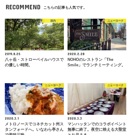
RECOMMEND
こちらの記事も人気です。
国内
ニューヨーク
2019.8.25
2020.2.28
八ヶ岳・ストローベイルハウスで
NOHOのレストラン「The
の優しい時間。
Smile」でランチミーティング。
ニューヨーク
ニューヨーク
2020.3.1
2020.3.3
メトロノースでコネチカット州ス
マンハッタンでのコラボイベント
タンフォードへ。いなわら亭さん
無事に終了。夜空に映える大聖堂
で美味三昧。
とお月さま。