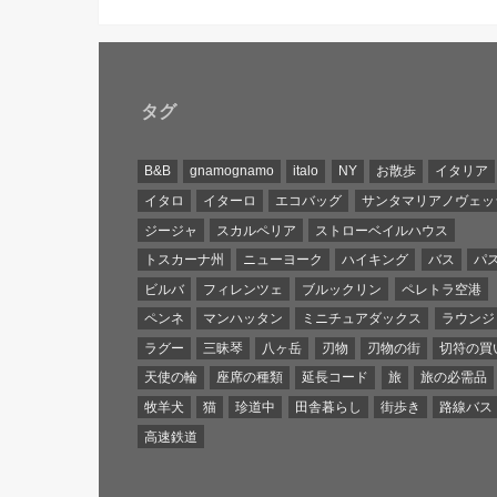
タグ
B&B
gnamognamo
italo
NY
お散歩
イタリア
イタロ
イターロ
エコバッグ
サンタマリアノヴェッ
ジージャ
スカルペリア
ストローベイルハウス
トスカーナ州
ニューヨーク
ハイキング
バス
パ
ビルバ
フィレンツェ
ブルックリン
ペレトラ空港
ペンネ
マンハッタン
ミニチュアダックス
ラウンジ
ラグー
三昧琴
八ヶ岳
刃物
刃物の街
切符の買
天使の輪
座席の種類
延長コード
旅
旅の必需品
牧羊犬
猫
珍道中
田舎暮らし
街歩き
路線バス
高速鉄道