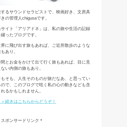
旅するサウンドセラピストで、映画好き、文房具
きの管理人chigusaです。
当サイト「アリアドネ」は、私の旅や生活の記録
を綴ったブログです。
世界に飛び出す旅もあれば、ご近所散歩のような
旅もあり。
時間とお金をかけて出て行く旅もあれば、目に見
えない内側の旅もあり。
そもそも、人生そのものが旅だなあ、と思ってい
るので、このブログで呟く私の心の動きなども含
まれるかもしれません。
＞＞続きはこちらからどうぞ！
＊スポンサードリンク＊