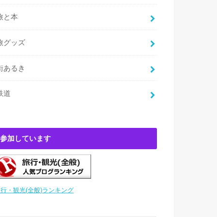
旅と本
旅グッズ
街あるき
鉄道
参加しています
行・観光(全般)ランキング