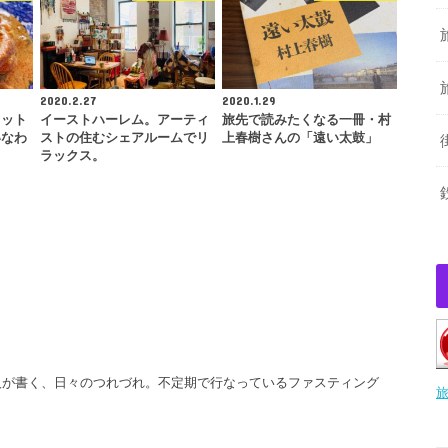
2020.2.27
2020.1.29
カット
イーストハーレム。アーティ
旅先で読みたくなる一冊・村
いなわ
ストの住むシェアルームでリ
上春樹さんの「遠い太鼓」
ラックス。
人が書く、日々のつれづれ。不定期で行なっているファスティング
旅