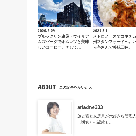
2020.2.29
2020.3.1
ブルックリン遠足・ウイリア
メトロノースでコネチ
ムズバーグでオムレツと美味
州スタンフォードへ。
しいコーヒー。そして…
ら亭さんで美味三昧。
ABOUT
この記事をかいた人
ariadne333
旅と猫と文房具が大好きな管理
（断食）の記録も。