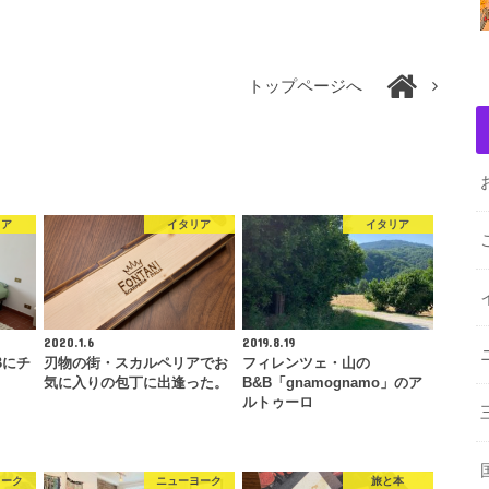
トップページへ
リア
イタリア
イタリア
2020.1.6
2019.8.19
Bにチ
刃物の街・スカルペリアでお
フィレンツェ・山の
気に入りの包丁に出逢った。
B&B「gnamognamo」のア
ルトゥーロ
ヨーク
ニューヨーク
旅と本