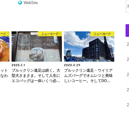
WebSite
ヨーク
ニューヨーク
ニューヨーク
2020.3.1
2020.2.29
カット
ブルックリン遠足は続く。大
ブルックリン遠足・ウイリア
いなわ
型犬さまさま。そして人生に
ムズバーグでオムレツと美味
エコバッグは一体いくつ必…
しいコーヒー。そしてDO…