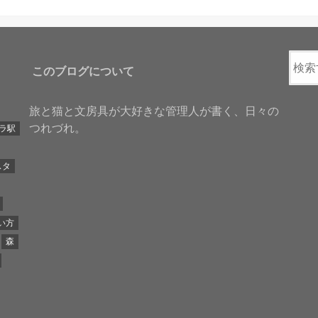
このブログについて
旅と猫と文房具が大好きな管理人が書く、日々の
つれづれ。
ラ駅
スタ
い方
森