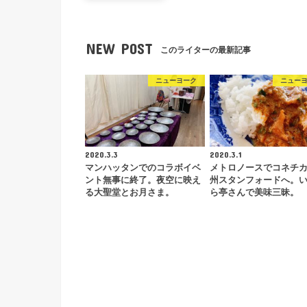
NEW POST
このライターの最新記事
ニューヨーク
ニュー
2020.3.3
2020.3.1
マンハッタンでのコラボイベ
メトロノースでコネチ
ント無事に終了。夜空に映え
州スタンフォードへ。
る大聖堂とお月さま。
ら亭さんで美味三昧。