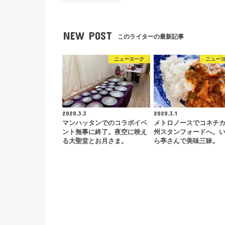
NEW POST
このライターの最新記事
ニューヨーク
ニュー
2020.3.3
2020.3.1
マンハッタンでのコラボイベ
メトロノースでコネチ
ント無事に終了。夜空に映え
州スタンフォードへ。
る大聖堂とお月さま。
ら亭さんで美味三昧。