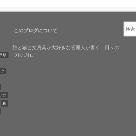
このブログについて
旅と猫と文房具が大好きな管理人が書く、日々の
つれづれ。
ラ駅
スタ
い方
森