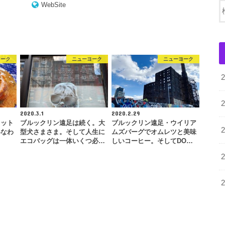
WebSite
ヨーク
ニューヨーク
ニューヨーク
2020.3.1
2020.2.29
カット
ブルックリン遠足は続く。大
ブルックリン遠足・ウイリア
いなわ
型犬さまさま。そして人生に
ムズバーグでオムレツと美味
エコバッグは一体いくつ必…
しいコーヒー。そしてDO…