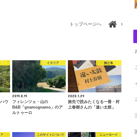
トップページへ
内
イタリア
旅と本
2019.8.19
2020.1.29
ルハウ
フィレンツェ・山の
旅先で読みたくなる一冊・村
B&B「gnamognamo」のア
上春樹さんの「遠い太鼓」
ルトゥーロ
リア
このサイトについて
ニューヨーク