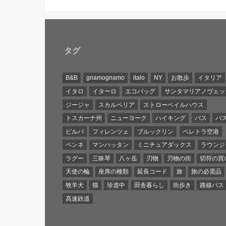
タグ
B&B
gnamognamo
italo
NY
お散歩
イタリア
イタロ
イターロ
エコバッグ
サンタマリアノヴェッ
ジージャ
スカルペリア
ストローベイルハウス
トスカーナ州
ニューヨーク
ハイキング
バス
パ
ビルバ
フィレンツェ
ブルックリン
ペレトラ空港
ペンネ
マンハッタン
ミニチュアダックス
ラウンジ
ラグー
三昧琴
八ヶ岳
刃物
刃物の街
切符の買
天使の輪
座席の種類
延長コード
旅
旅の必需品
牧羊犬
猫
珍道中
田舎暮らし
街歩き
路線バス
高速鉄道