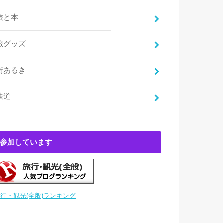
旅と本
旅グッズ
街あるき
鉄道
参加しています
行・観光(全般)ランキング