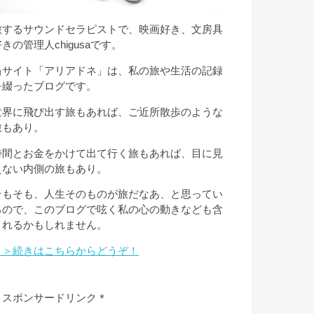
旅するサウンドセラピストで、映画好き、文房具
きの管理人chigusaです。
当サイト「アリアドネ」は、私の旅や生活の記録
を綴ったブログです。
世界に飛び出す旅もあれば、ご近所散歩のような
旅もあり。
時間とお金をかけて出て行く旅もあれば、目に見
えない内側の旅もあり。
そもそも、人生そのものが旅だなあ、と思ってい
るので、このブログで呟く私の心の動きなども含
まれるかもしれません。
＞＞続きはこちらからどうぞ！
＊スポンサードリンク＊