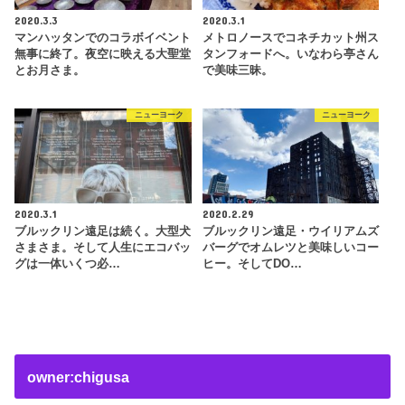
2020.3.3
2020.3.1
マンハッタンでのコラボイベント
メトロノースでコネチカット州ス
無事に終了。夜空に映える大聖堂
タンフォードへ。いなわら亭さん
とお月さま。
で美味三昧。
ニューヨーク
ニューヨーク
2020.3.1
2020.2.29
ブルックリン遠足は続く。大型犬
ブルックリン遠足・ウイリアムズ
さまさま。そして人生にエコバッ
バーグでオムレツと美味しいコー
グは一体いくつ必…
ヒー。そしてDO…
owner:chigusa