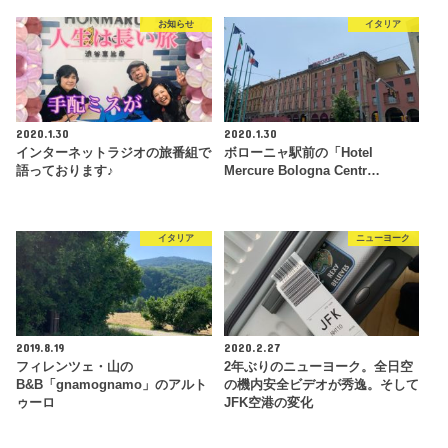
お知らせ
イタリア
2020.1.30
2020.1.30
インターネットラジオの旅番組で
ボローニャ駅前の「Hotel
語っております♪
Mercure Bologna Centr…
イタリア
ニューヨーク
2019.8.19
2020.2.27
フィレンツェ・山の
2年ぶりのニューヨーク。全日空
B&B「gnamognamo」のアルト
の機内安全ビデオが秀逸。そして
ゥーロ
JFK空港の変化