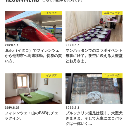
こちらの記事も人気です。
イタリア
ニューヨーク
2020.1.7
2020.3.3
.Italo（イタロ）でフィレンツェ
マンハッタンでのコラボイベント
から他都市へ高速移動。切符の買
無事に終了。夜空に映える大聖堂
い方、…
とお月さま。
イタリア
ニューヨーク
2019.8.23
2020.3.1
フィレンツェ・山のB&Bにチェ
ブルックリン遠足は続く。大型犬
ックイン。
さまさま。そして人生にエコバッ
グは一体いく…