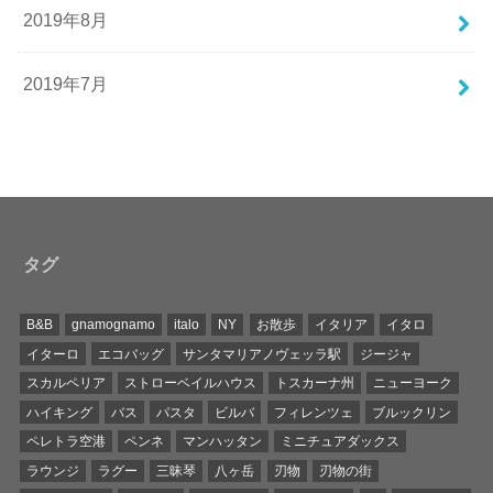
2019年8月
2019年7月
タグ
B&B
gnamognamo
italo
NY
お散歩
イタリア
イタロ
イターロ
エコバッグ
サンタマリアノヴェッラ駅
ジージャ
スカルペリア
ストローベイルハウス
トスカーナ州
ニューヨーク
ハイキング
バス
パスタ
ビルバ
フィレンツェ
ブルックリン
ペレトラ空港
ペンネ
マンハッタン
ミニチュアダックス
ラウンジ
ラグー
三昧琴
八ヶ岳
刃物
刃物の街