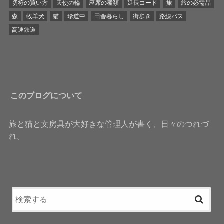
切符の買い方
天使の輪
座席の種類
延長コード
旅
旅の必需品
森
牧羊犬
猫
珍道中
田舎暮らし
街歩き
路線バス
高速鉄道
このブログについて
旅と猫と文房具が大好きな管理人が書く、日々のつれづ
れ。