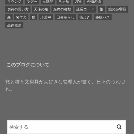
ラウンジ
ラグー
三昧琴
八ヶ岳
刃物
刃物の街
切符の買い方
天使の輪
座席の種類
延長コード
旅
旅の必需品
森
牧羊犬
猫
珍道中
田舎暮らし
街歩き
路線バス
高速鉄道
このブログについて
旅と猫と文房具が大好きな管理人が書く、日々のつれづ
れ。