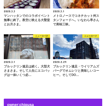
2020.3.3
2020.3.1
マンハッタンでのコラボイベント
メトロノースでコネチカット州ス
無事に終了。夜空に映える大聖堂
タンフォードへ。いなわら亭さん
とお月さま。
で美味三昧。
ニューヨーク
ニューヨーク
2020.3.1
2020.2.29
ブルックリン遠足は続く。大型犬
ブルックリン遠足・ウイリアムズ
さまさま。そして人生にエコバッ
バーグでオムレツと美味しいコー
グは一体いくつ必…
ヒー。そしてDO…
owner:chigusa