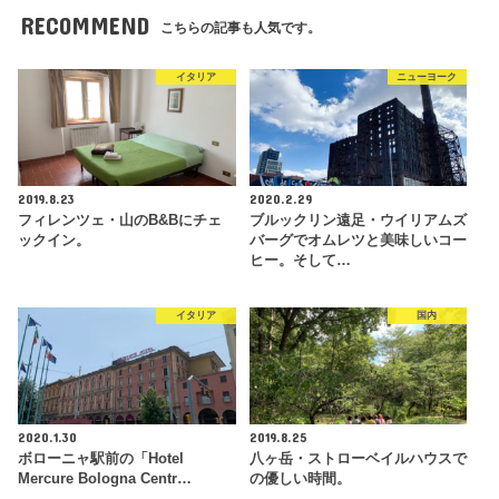
RECOMMEND
こちらの記事も人気です。
イタリア
ニューヨーク
2019.8.23
2020.2.29
フィレンツェ・山のB&Bにチェ
ブルックリン遠足・ウイリアムズ
ックイン。
バーグでオムレツと美味しいコー
ヒー。そして…
イタリア
国内
2020.1.30
2019.8.25
ボローニャ駅前の「Hotel
八ヶ岳・ストローベイルハウスで
Mercure Bologna Centr…
の優しい時間。