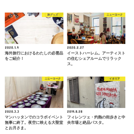
旅グッズ
ニューヨーク
2020.1.9
2020.2.27
海外旅行におけるわたしの必需品
イーストハーレム。アーティスト
をご紹介！
の住むシェアルームでリラック
ス。
ニューヨーク
イタリア
2020.3.3
2019.8.28
マンハッタンでのコラボイベント
フィレンツェ・灼熱の街歩きと中
無事に終了。夜空に映える大聖堂
央市場と絶品パスタ。
とお月さま。