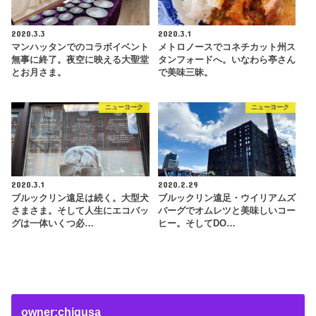
2020.3.3
2020.3.1
マンハッタンでのコラボイベント
メトロノースでコネチカット州ス
無事に終了。夜空に映える大聖堂
タンフォードへ。いなわら亭さん
とお月さま。
で美味三昧。
ニューヨーク
ニューヨーク
2020.3.1
2020.2.29
ブルックリン遠足は続く。大型犬
ブルックリン遠足・ウイリアムズ
さまさま。そして人生にエコバッ
バーグでオムレツと美味しいコー
グは一体いくつ必…
ヒー。そしてDO…
owner:chigusa