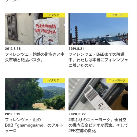
イタリア
イタリア
2019.8.28
2019.8.21
フィレンツェ・灼熱の街歩きと中
フィレンツェ・B&Bまでの珍道
央市場と絶品パスタ。
中。わたしは本当にフィレンツェ
に着いたのか。
イタリア
ニューヨーク
2019.8.19
2020.2.27
フィレンツェ・山の
2年ぶりのニューヨーク。全日空
B&B「gnamognamo」のアルト
の機内安全ビデオが秀逸。そして
ゥーロ
JFK空港の変化