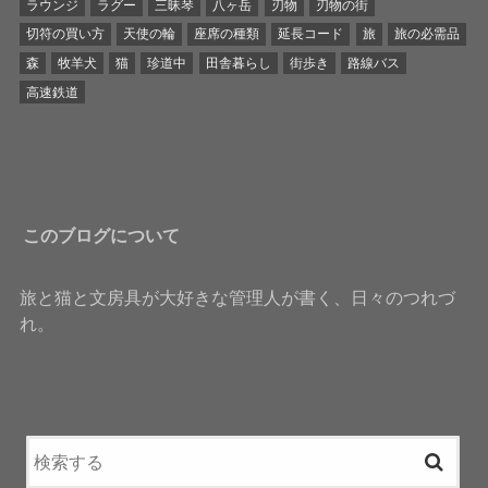
ラウンジ
ラグー
三昧琴
八ヶ岳
刃物
刃物の街
切符の買い方
天使の輪
座席の種類
延長コード
旅
旅の必需品
森
牧羊犬
猫
珍道中
田舎暮らし
街歩き
路線バス
高速鉄道
このブログについて
旅と猫と文房具が大好きな管理人が書く、日々のつれづ
れ。