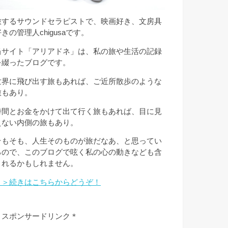
旅するサウンドセラピストで、映画好き、文房具
きの管理人chigusaです。
当サイト「アリアドネ」は、私の旅や生活の記録
を綴ったブログです。
世界に飛び出す旅もあれば、ご近所散歩のような
旅もあり。
時間とお金をかけて出て行く旅もあれば、目に見
えない内側の旅もあり。
そもそも、人生そのものが旅だなあ、と思ってい
るので、このブログで呟く私の心の動きなども含
まれるかもしれません。
＞＞続きはこちらからどうぞ！
＊スポンサードリンク＊