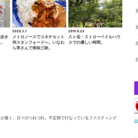
2020.3.1
2019.8.25
街歩き
メトロノースでコネチカット
八ヶ岳・ストローベイルハウ
タ。
州スタンフォードへ。いなわ
スでの優しい時間。
ら亭さんで美味三昧。
人が書く、日々のつれづれ。不定期で行なっているファスティング
旅