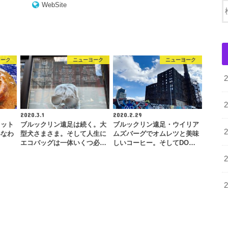
WebSite
ヨーク
ニューヨーク
ニューヨーク
2020.3.1
2020.2.29
カット
ブルックリン遠足は続く。大
ブルックリン遠足・ウイリア
いなわ
型犬さまさま。そして人生に
ムズバーグでオムレツと美味
エコバッグは一体いくつ必…
しいコーヒー。そしてDO…