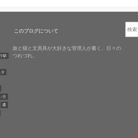
このブログについて
旅と猫と文房具が大好きな管理人が書く、日々の
つれづれ。
ラ駅
スタ
い方
森