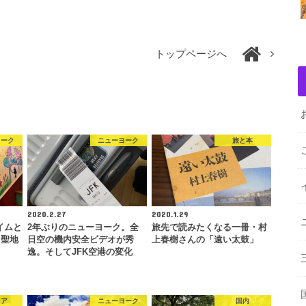
トップページへ
ヨーク
ニューヨーク
旅と本
2020.2.27
2020.1.29
イムと
2年ぶりのニューヨーク。全
旅先で読みたくなる一冊・村
。聖地
日空の機内安全ビデオが秀
上春樹さんの「遠い太鼓」
逸。そしてJFK空港の変化
リア
ニューヨーク
国内