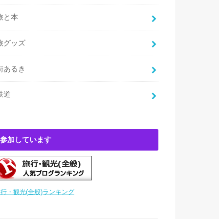
旅と本
旅グッズ
街あるき
鉄道
参加しています
行・観光(全般)ランキング