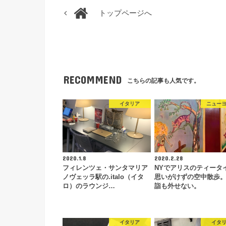
トップページへ
RECOMMEND
こちらの記事も人気です。
イタリア
ニュー
2020.1.8
2020.2.28
フィレンツェ・サンタマリア
NYでアリスのティータ
ノヴェッラ駅の.italo（イタ
思いがけずの空中散歩
ロ）のラウンジ…
詣も外せない。
イタリア
イタ