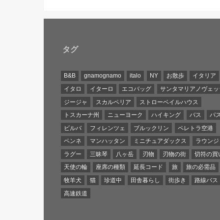
タグ
B&B
gnamognamo
italo
NY
お散歩
イタリア
イタロ
イターロ
エコバッグ
サンタマリアノヴェッ
ジージャ
スカルペリア
ストローベイルハウス
トスカーナ州
ニューヨーク
ハイキング
バス
パ
ビルバ
フィレンツェ
ブルックリン
ペレトラ空港
ペンネ
マンハッタン
ミニチュアダックス
ラウンジ
ラグー
三昧琴
八ヶ岳
刃物
刃物の街
切符の買
天使の輪
座席の種類
延長コード
旅
旅の必需品
牧羊犬
猫
珍道中
田舎暮らし
街歩き
路線バス
高速鉄道