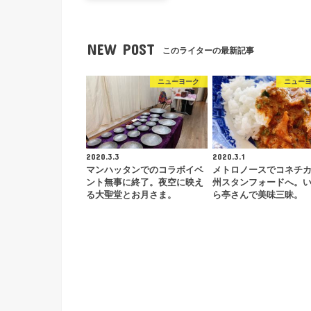
NEW POST
このライターの最新記事
ニューヨーク
ニュー
2020.3.3
2020.3.1
マンハッタンでのコラボイベ
メトロノースでコネチ
ント無事に終了。夜空に映え
州スタンフォードへ。
る大聖堂とお月さま。
ら亭さんで美味三昧。