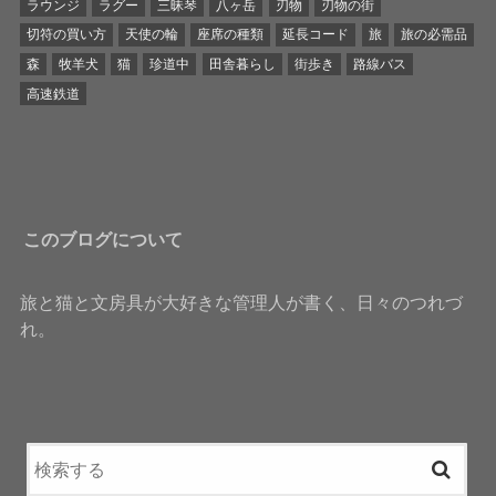
ラウンジ
ラグー
三昧琴
八ヶ岳
刃物
刃物の街
切符の買い方
天使の輪
座席の種類
延長コード
旅
旅の必需品
森
牧羊犬
猫
珍道中
田舎暮らし
街歩き
路線バス
高速鉄道
このブログについて
旅と猫と文房具が大好きな管理人が書く、日々のつれづ
れ。