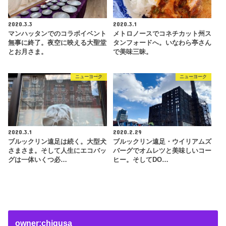
2020.3.3
2020.3.1
マンハッタンでのコラボイベント
メトロノースでコネチカット州ス
無事に終了。夜空に映える大聖堂
タンフォードへ。いなわら亭さん
とお月さま。
で美味三昧。
ニューヨーク
ニューヨーク
2020.3.1
2020.2.29
ブルックリン遠足は続く。大型犬
ブルックリン遠足・ウイリアムズ
さまさま。そして人生にエコバッ
バーグでオムレツと美味しいコー
グは一体いくつ必…
ヒー。そしてDO…
owner:chigusa