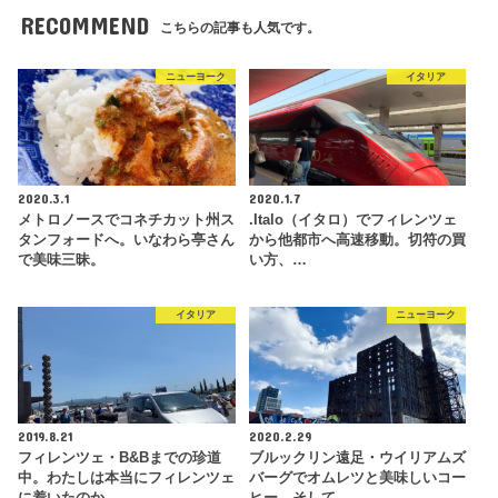
RECOMMEND
こちらの記事も人気です。
ニューヨーク
イタリア
2020.3.1
2020.1.7
メトロノースでコネチカット州ス
.Italo（イタロ）でフィレンツェ
タンフォードへ。いなわら亭さん
から他都市へ高速移動。切符の買
で美味三昧。
い方、…
イタリア
ニューヨーク
2019.8.21
2020.2.29
フィレンツェ・B&Bまでの珍道
ブルックリン遠足・ウイリアムズ
中。わたしは本当にフィレンツェ
バーグでオムレツと美味しいコー
に着いたのか。
ヒー。そして…