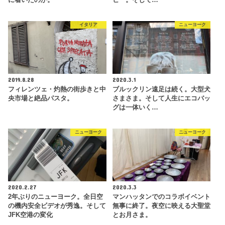
イタリア
ニューヨーク
2019.8.28
2020.3.1
フィレンツェ・灼熱の街歩きと中
ブルックリン遠足は続く。大型犬
央市場と絶品パスタ。
さまさま。そして人生にエコバッ
グは一体いく…
ニューヨーク
ニューヨーク
2020.2.27
2020.3.3
2年ぶりのニューヨーク。全日空
マンハッタンでのコラボイベント
の機内安全ビデオが秀逸。そして
無事に終了。夜空に映える大聖堂
JFK空港の変化
とお月さま。