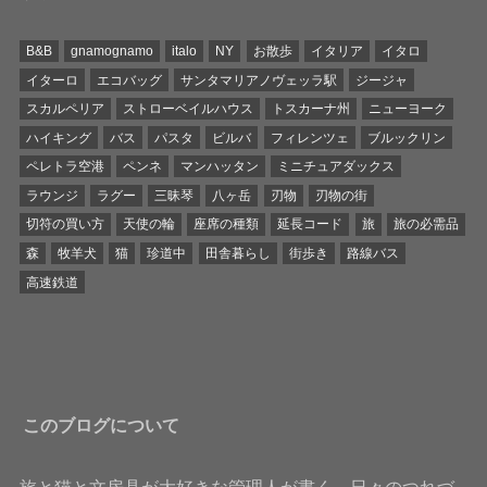
B&B
gnamognamo
italo
NY
お散歩
イタリア
イタロ
イターロ
エコバッグ
サンタマリアノヴェッラ駅
ジージャ
スカルペリア
ストローベイルハウス
トスカーナ州
ニューヨーク
ハイキング
バス
パスタ
ビルバ
フィレンツェ
ブルックリン
ペレトラ空港
ペンネ
マンハッタン
ミニチュアダックス
ラウンジ
ラグー
三昧琴
八ヶ岳
刃物
刃物の街
切符の買い方
天使の輪
座席の種類
延長コード
旅
旅の必需品
森
牧羊犬
猫
珍道中
田舎暮らし
街歩き
路線バス
高速鉄道
このブログについて