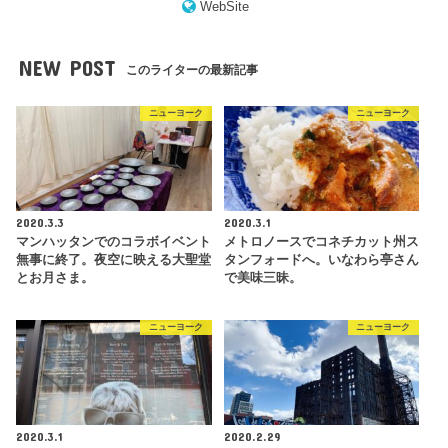
WebSite
NEW POST
このライターの最新記事
ニューヨーク
ニューヨーク
2020.3.3
2020.3.1
マンハッタンでのコラボイベント
メトロノースでコネチカット州ス
無事に終了。夜空に映える大聖堂
タンフォードへ。いなわら亭さん
とお月さま。
で美味三昧。
ニューヨーク
ニューヨーク
2020.3.1
2020.2.29