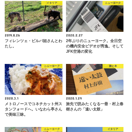
イタリア
ニューヨーク
2019.8.26
2020.2.27
フィレンツェ・ビルバ姐さんとわ
2年ぶりのニューヨーク。全日空
たし。
の機内安全ビデオが秀逸。そして
JFK空港の変化
ニューヨーク
旅と本
2020.3.1
2020.1.29
メトロノースでコネチカット州ス
旅先で読みたくなる一冊・村上春
タンフォードへ。いなわら亭さん
樹さんの「遠い太鼓」
で美味三昧。
ニューヨーク
イタリア