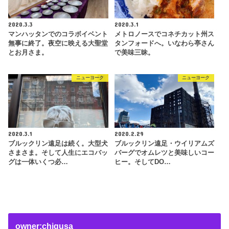
2020.3.3
2020.3.1
マンハッタンでのコラボイベント
メトロノースでコネチカット州ス
無事に終了。夜空に映える大聖堂
タンフォードへ。いなわら亭さん
とお月さま。
で美味三昧。
ニューヨーク
ニューヨーク
2020.3.1
2020.2.29
ブルックリン遠足は続く。大型犬
ブルックリン遠足・ウイリアムズ
さまさま。そして人生にエコバッ
バーグでオムレツと美味しいコー
グは一体いくつ必…
ヒー。そしてDO…
owner:chigusa