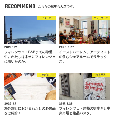
RECOMMEND
こちらの記事も人気です。
イタリア
ニューヨーク
2019.8.21
2020.2.27
フィレンツェ・B&Bまでの珍道
イーストハーレム。アーティスト
中。わたしは本当にフィレンツェ
の住むシェアルームでリラック
に着いたのか。
ス。
旅グッズ
イタリア
2020.1.9
2019.8.28
海外旅行におけるわたしの必需品
フィレンツェ・灼熱の街歩きと中
をご紹介！
央市場と絶品パスタ。