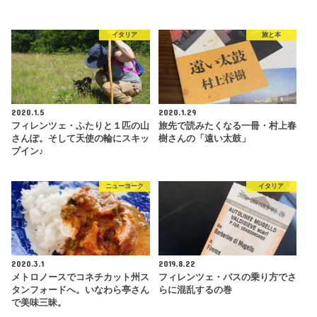
イタリア
旅と本
2020.1.5
2020.1.29
フィレンツェ・ふたりと１匹の山
旅先で読みたくなる一冊・村上春
さんぽ。そして天使の輪にスキッ
樹さんの「遠い太鼓」
プイン♪
ニューヨーク
イタリア
2020.3.1
2019.8.22
メトロノースでコネチカット州ス
フィレンツェ・バスの乗り方でさ
タンフォードへ。いなわら亭さん
らに混乱するの巻
で美味三昧。