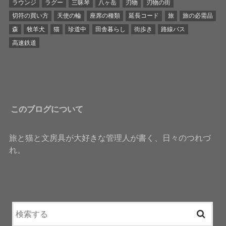
ラウンジ
ラグー
三昧琴
八ヶ岳
刃物
刃物の街
切符の買い方
天使の輪
座席の種類
延長コード
旅
旅の必需品
森
牧羊犬
猫
珍道中
田舎暮らし
街歩き
路線バス
高速鉄道
このブログについて
旅と猫と文房具が大好きな管理人が書く、日々のつれづ
れ。