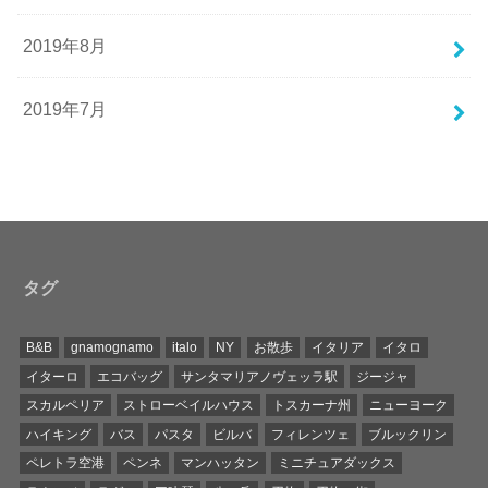
2019年8月
2019年7月
タグ
B&B
gnamognamo
italo
NY
お散歩
イタリア
イタロ
イターロ
エコバッグ
サンタマリアノヴェッラ駅
ジージャ
スカルペリア
ストローベイルハウス
トスカーナ州
ニューヨーク
ハイキング
バス
パスタ
ビルバ
フィレンツェ
ブルックリン
ペレトラ空港
ペンネ
マンハッタン
ミニチュアダックス