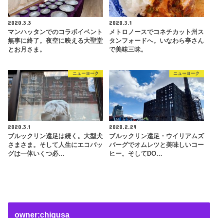
2020.3.3
2020.3.1
マンハッタンでのコラボイベント
メトロノースでコネチカット州ス
無事に終了。夜空に映える大聖堂
タンフォードへ。いなわら亭さん
とお月さま。
で美味三昧。
ニューヨーク
ニューヨーク
2020.3.1
2020.2.29
ブルックリン遠足は続く。大型犬
ブルックリン遠足・ウイリアムズ
さまさま。そして人生にエコバッ
バーグでオムレツと美味しいコー
グは一体いくつ必…
ヒー。そしてDO…
owner:chigusa