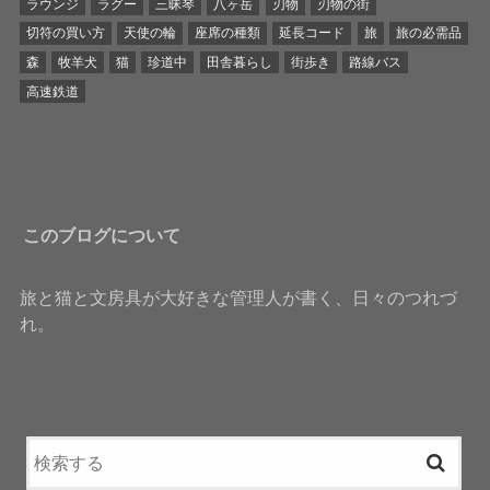
ラウンジ
ラグー
三昧琴
八ヶ岳
刃物
刃物の街
切符の買い方
天使の輪
座席の種類
延長コード
旅
旅の必需品
森
牧羊犬
猫
珍道中
田舎暮らし
街歩き
路線バス
高速鉄道
このブログについて
旅と猫と文房具が大好きな管理人が書く、日々のつれづ
れ。