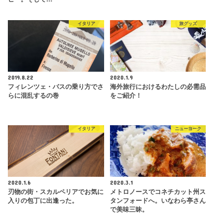
イタリア
旅グッズ
2019.8.22
2020.1.9
フィレンツェ・バスの乗り方でさ
海外旅行におけるわたしの必需品
らに混乱するの巻
をご紹介！
イタリア
ニューヨーク
2020.1.6
2020.3.1
刃物の街・スカルペリアでお気に
メトロノースでコネチカット州ス
入りの包丁に出逢った。
タンフォードへ。いなわら亭さん
で美味三昧。