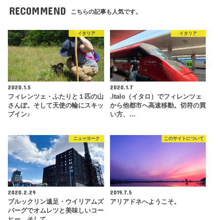
RECOMMEND
こちらの記事も人気です。
イタリア
イタリア
2020.1.5
2020.1.7
フィレンツェ・ふたりと１匹の山
.Italo（イタロ）でフィレンツェ
さんぽ。そして天使の輪にスキッ
から他都市へ高速移動。切符の買
プイン♪
い方、…
ニューヨーク
このサイトについて
2020.2.29
2019.7.5
ブルックリン遠足・ウイリアムズ
アリアドネへようこそ。
バーグでオムレツと美味しいコー
ヒー。そして…