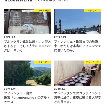
こちらの記事も人気です。
ニューヨーク
イタリア
2020.3.1
2019.8.21
ブルックリン遠足は続く。大型犬
フィレンツェ・B&Bまでの珍道
さまさま。そして人生にエコバッ
中。わたしは本当にフィレンツェ
グは一体いく…
に着いたのか。
イタリア
ニューヨーク
2019.8.19
2020.3.3
フィレンツェ・山の
マンハッタンでのコラボイベント
B&B「gnamognamo」のアルト
無事に終了。夜空に映える大聖堂
ゥーロ
とお月さま。