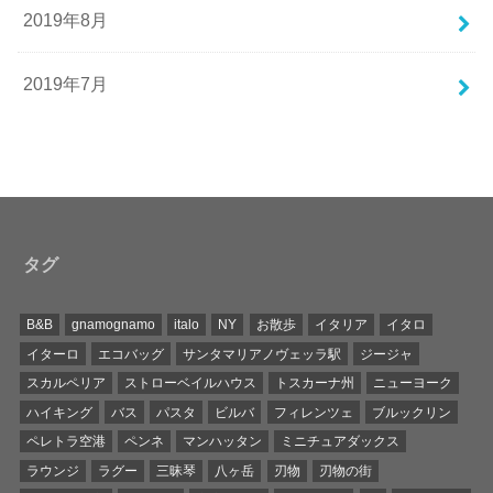
2019年8月
2019年7月
タグ
B&B
gnamognamo
italo
NY
お散歩
イタリア
イタロ
イターロ
エコバッグ
サンタマリアノヴェッラ駅
ジージャ
スカルペリア
ストローベイルハウス
トスカーナ州
ニューヨーク
ハイキング
バス
パスタ
ビルバ
フィレンツェ
ブルックリン
ペレトラ空港
ペンネ
マンハッタン
ミニチュアダックス
ラウンジ
ラグー
三昧琴
八ヶ岳
刃物
刃物の街