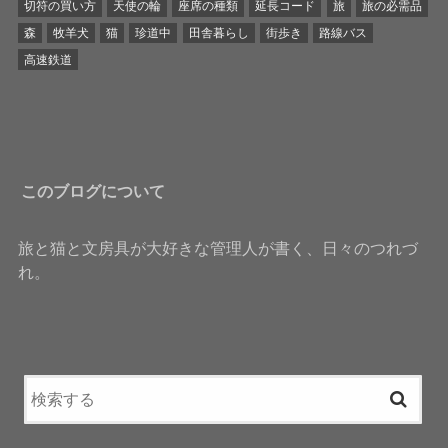
切符の買い方
天使の輪
座席の種類
延長コード
旅
旅の必需品
森
牧羊犬
猫
珍道中
田舎暮らし
街歩き
路線バス
高速鉄道
このブログについて
旅と猫と文房具が大好きな管理人が書く、日々のつれづ
れ。