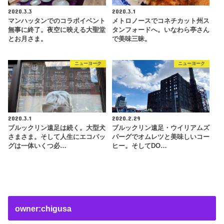
2020.3.3
2020.3.1
マンハッタンでのコラボイベント
メトロノースでコネチカット州ス
無事に終了。夜空に映える大聖堂
タンフォードへ。いなわら亭さん
とお月さま。
で美味三昧。
ニューヨーク
ニューヨーク
2020.3.1
2020.2.29
ブルックリン遠足は続く。大型犬
ブルックリン遠足・ウイリアムズ
さまさま。そして人生にエコバッ
バーグでオムレツと美味しいコー
グは一体いくつ必…
ヒー。そしてDO…
owner:chigusa